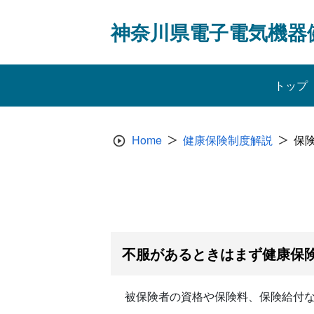
Skip
to
神奈川県電子電気機器
content
トップ
Home
健康保険制度解説
保
不服があるときはまず健康保
被保険者の資格や保険料、保険給付