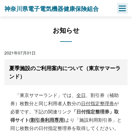
Skip
神奈川県電子電気機器健康保険組合
to
content
お知らせ
2021年07月01日
夏季施設のご利用案内について（東京サマーラ
ンド）
「東京サマーランド」では、
全日
、割引券（補助
券）枚数分と同じ利用者人数分の
日付指定整理券
が
必要です。下記の関連リンク
「日付指定整理券」取
得サイト
(
割引券利用専用)
より「施設利用割引券」と
同じ枚数分の日付指定整理券を取得してください。