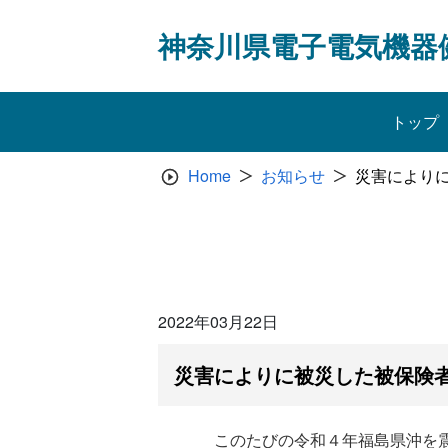
Skip
to
神奈川県電子電気機器
content
トップ
Home
お知らせ
災害により
2022年03月22日
災害によりに被災した被保険
このたびの令和４年福島県沖を震