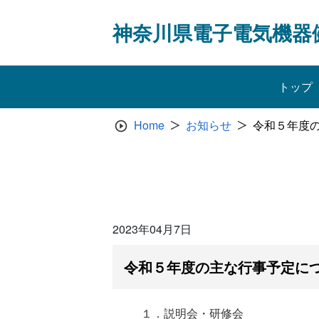
Skip
to
神奈川県電子電気機器
content
トップ
Home
お知らせ
令和５年度
2023年04月7日
令和５年度の主な行事予定に
１．説明会・研修会