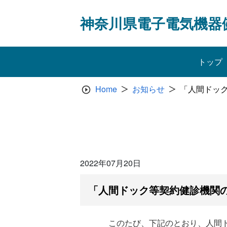
Skip
to
神奈川県電子電気機器
content
トップ
Home
お知らせ
「人間ドッ
2022年07月20日
「人間ドック等契約健診機関
このたび、下記のとおり、人間ド